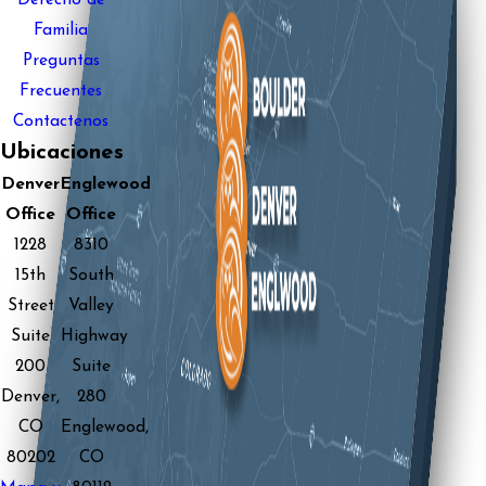
Derecho de
Familia
Preguntas
Frecuentes
Contactenos
Ubicaciones
Denver
Englewood
Office
Office
1228
8310
15th
South
Street
Valley
Suite
Highway
200
Suite
Denver,
280
CO
Englewood,
80202
CO