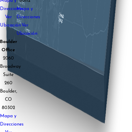
Mapa y
80112
Direcciones
Mapa y
Ver
Direcciones
Ubicación
Ver
Ubicación
Boulder
Office
2060
Broadway
Suite
260
Boulder,
CO
80302
Mapa y
Direcciones