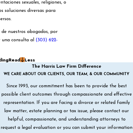
ntaciones sexuales, religiones, o
s soluciones diversas para
ersos.
o de nuestros abogados, por
 una consulta al
(303) 622-
ding
Read
Less
The Harris Law Firm Difference
WE CARE ABOUT OUR CLIENTS, OUR TEAM, & OUR COMMUNITY
Since 1993, our commitment has been to provide the best
possible client outcomes through compassionate and effective
representation. If you are facing a divorce or related family
law matter, estate planning or tax issue, please contact our
helpful, compassionate, and understanding attorneys to
request a legal evaluation or you can submit your information