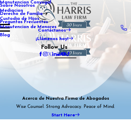
Manutencion Conyugal
Sobre Nosotros
Mediacion
Derecho de Familia
Custodia de Hijos
Preguntas Frecuentes
Manutencion de Menores
Contáctanos
Blog
¡Llámenos hoy!
Follow Us
Acerca de Nuestra Firma de Abogados
Wise Counsel. Strong Advocacy. Peace of Mind.
Start Here