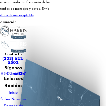
automatizada. La frecuencia de los
tarifas de mensajes y datos. Envía
lítica de uso aceptable
formación
Contacto
(303) 622-
5502
Síganos
Enlasces
Rápidos
Inicio
Sobre Nosotros