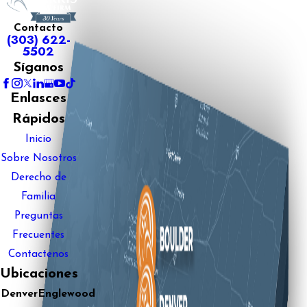
Contacto
(303) 622-
5502
Síganos
Enlasces
Rápidos
Inicio
Sobre Nosotros
Derecho de
Familia
Preguntas
Frecuentes
Contactenos
Ubicaciones
Denver
Englewood