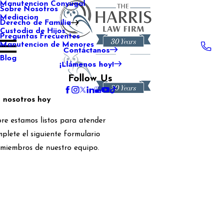
Manutencion Conyugal
Sobre Nosotros
Mediacion
Derecho de Familia
Custodia de Hijos
Preguntas Frecuentes
Manutencion de Menores
Contáctanos
Blog
¡Llámenos hoy!
Follow Us
 nosotros hoy
re estamos listos para atender
plete el siguiente formulario
 miembros de nuestro equipo.