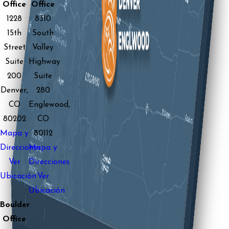
Office
Office
1228
8310
15th
South
Street
Valley
Suite
Highway
200
Suite
Denver,
280
CO
Englewood,
80202
CO
Mapa y
80112
Direcciones
Mapa y
Ver
Direcciones
Ubicación
Ver
Ubicación
Boulder
Office