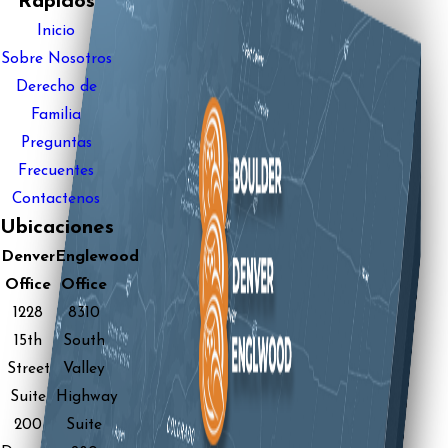
Rápidos
Inicio
Sobre Nosotros
Derecho de
Familia
Preguntas
Frecuentes
Contactenos
Ubicaciones
Denver
Englewood
Office
Office
1228
8310
15th
South
Street
Valley
Suite
Highway
200
Suite