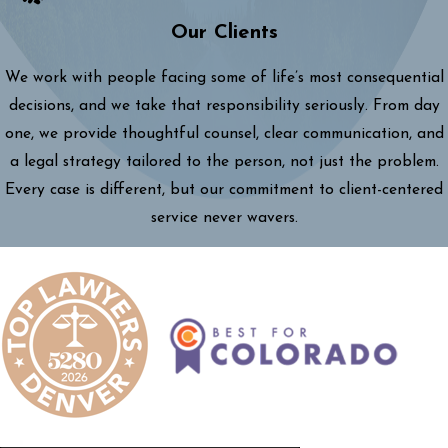
Our Clients
We work with people facing some of life’s most consequential
decisions, and we take that responsibility seriously. From day
one, we provide thoughtful counsel, clear communication, and
a legal strategy tailored to the person, not just the problem.
Every case is different, but our commitment to client-centered
service never wavers.