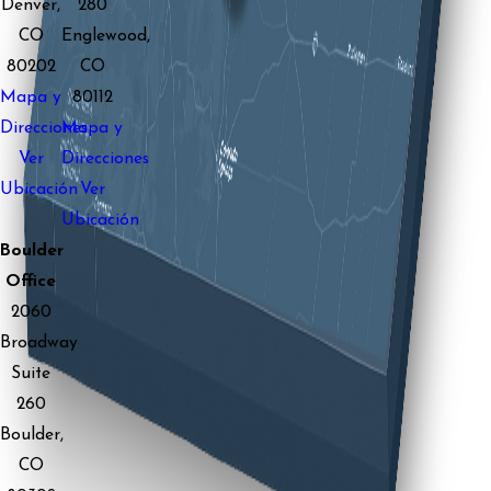
Denver,
280
CO
Englewood,
80202
CO
Mapa y
80112
Direcciones
Mapa y
Ver
Direcciones
Ubicación
Ver
Ubicación
Boulder
Office
2060
Broadway
Suite
260
Boulder,
CO