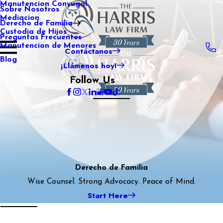
Manutencion Conyugal
Sobre Nosotros
Mediacion
Derecho de Familia
Custodia de Hijos
Preguntas Frecuentes
Manutencion de Menores
Contáctanos
Blog
¡Llámenos hoy!
Follow Us
Derecho de Familia
Wise Counsel. Strong Advocacy. Peace of Mind.
Start Here