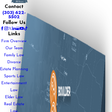
Contact
(303) 622-
5502
Follow Us
Links
Firm Overview
Our Team
Family Law
Divorce
Estate Planning
Sports Law
Entertainment
Law
Elder Law
Real Estate
Law