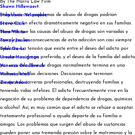
By
The Harris Law Firm
Shawn Hillewaert
Individuos con problemas de abuso de drogas podrían
Stephanie Velasquez
ocasionar un efecto dramáticamente negativo en sus familias.
Steve Cizik
Mientras que las causas del abuso de drogas son variadas y
Tara White
complejas, las consecuencias de esta adicción son casi siempre
Tawny Jensen
similares. La tensión que existe entre el deseo del adicto por
Tyler Davis
consumir su droga preferida, y el deseo de la familia del adicto
Ursula Honigman
por una vida libre de drogas normalmente termina en una
Vanessa Bradbrook
cadena de malas decisiones. Decisiones que terminan
Victoria Mall
arruinando carreras profesionales, destruyendo familias y
Zarije Asani
teniendo vidas infelices. El adicto frecuentemente vive en la
negación de su problema de dependencia de drogas, químicos
o alcohol. Así, es muy común que el adicto se rehúse a aceptar
tratamiento profesional o ayuda departe de su familia o
amigos. Los problemas que surgen del abuso de sustancias
pueden poner una tremenda presión sobre le matrimonio y la