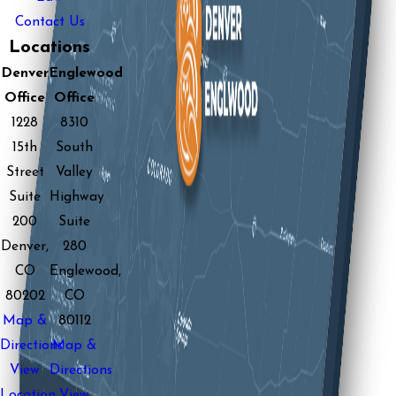
Contact Us
Locations
Denver
Englewood
Office
Office
1228
8310
15th
South
Street
Valley
Suite
Highway
200
Suite
Denver,
280
CO
Englewood,
80202
CO
Map &
80112
Directions
Map &
View
Directions
Location
View