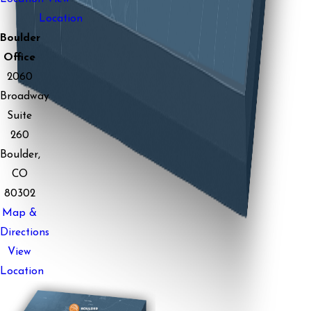
Location
Boulder
Office
2060
Broadway
Suite
260
Boulder,
CO
80302
Map &
Directions
View
Location