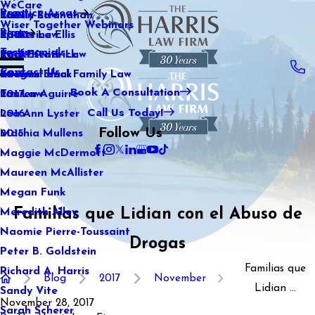
WeCare
Practice Areas
Kaitlin Stranahan
Family Law
2021
Wiser Together Webinars
Blog
Katherine Ellis
Sports Law
2020
Testimonials
Katie Kendrick
Real Estate Law
2019
Contact Us
Keegan Black
International Family Law
2018
Book A Consultation
Lauren Aguirre
Tax Law
2017
Call Us Today!
Lea Ann Lyster
2016
Follow Us
Machia Mullens
2015
Maggie McDermott
Maureen McAllister
Megan Funk
Familias que Lidian con el Abuso de
Meredith Alley
Naomie Pierre-Toussaint
Drogas
Peter B. Goldstein
Familias que
Richard A. Harris
Blog
2017
November
Lidian ...
Sandy Vite
November 28, 2017
Sarah Scherer